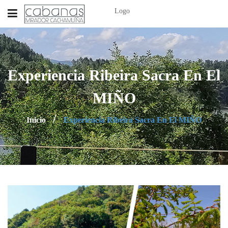
Logo
Experiencia Ribeira Sacra En El
MIÑO
Inicio
Experiencia Ribeira Sacra En El MIÑO