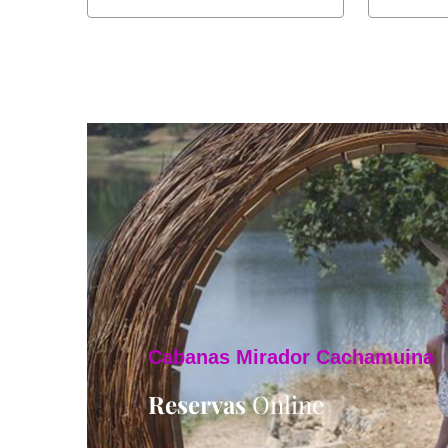
C
a
b
a
n
a
s
M
i
r
a
d
o
r
C
a
c
h
a
m
u
i
n
a
Reservas
Online